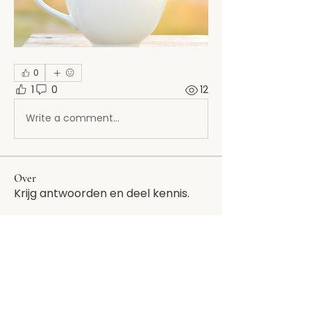
0
1
0
12
Write a comment...
Over
Krijg antwoorden en deel kennis.
leden
Jacqueline
Volgen
Juist Wij Connect
Volgen
Alle (2) leden bekijken