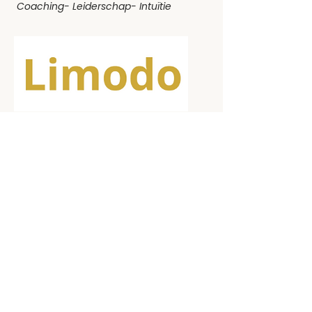
Coaching- Leiderschap- Intuïtie
Contact
06 - 50 26 01 63
info@limodo.nl
https://www.limodo.nl