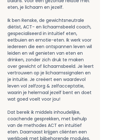
balans. Voor een gezonde relatie met 
eten, je lichaam en jezelf.
Ik ben Renske, de gewichtsneutrale 
diëtist, ACT- en lichaamsbeeld coach, 
gespecialiseerd in intuïtief eten, 
eetbuien en emotie-eten. Ik werk voor 
iedereen die een ontspannen leven wil 
leiden en wil genieten van eten en 
drinken, zonder zich druk te maken 
over gewicht of lichaamsbeeld. Je leert 
vertrouwen op je lichaamssignalen en 
je intuïtie. Je creëert een waardevol 
leven vol zelfzorg & zelfacceptatie, 
waarin je helemaal jezelf bent en doet 
wat goed voelt voor jou!
Dat bereik ik middels inhoudelijke, 
coachende gesprekken, met behulp 
van de methodes ACT en intuïtief 
eten. Daarnaast krijgen cliënten een 
werkboek met bijbehorende modules, 